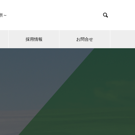

所～
採用情報
お問合せ