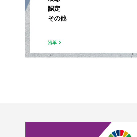
認定
その他
沿革